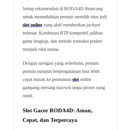
Setiap rekomendasi di RODA4D dirancang
untuk memudahkan pemain memilih situs judi
slot online
yang aktif memberikan jackpot
terbesar. Kombinasi RTP kompetitif, pilihan
game lengkap, dan metode transaksi praktis
menjadi nilai utama.
Dengan navigasi yang sederhana, pemain
pemula maupun berpengalaman bisa lebih
cepat masuk ke permainan
slot
online
gampang menang maxwin tanpa proses yang
rumit.
Slot Gacor RODA4D: Aman,
Cepat, dan Terpercaya