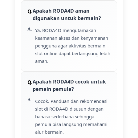
Apakah RODA4D aman
digunakan untuk bermain?
Ya, RODA4D mengutamakan
keamanan akses dan kenyamanan
pengguna agar aktivitas bermain
slot online dapat berlangsung lebih
aman.
Apakah RODA4D cocok untuk
pemain pemula?
Cocok. Panduan dan rekomendasi
slot di RODA4D disusun dengan
bahasa sederhana sehingga
pemula bisa langsung memahami
alur bermain.