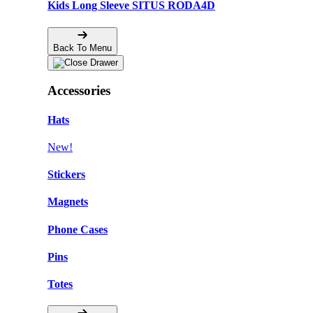
Kids Long Sleeve SITUS RODA4D
Back To Menu
Accessories
Hats
New!
Stickers
Magnets
Phone Cases
Pins
Totes