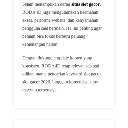
Selain menampilkan daftar
situs slot gacor
,
RODA4D juga mengutamakan keamanan
akses, performa website, dan kenyamanan
pengguna saat bermain. Hal ini penting agar
pemain bisa fokus berburu peluang
kemenangan harian.
Dengan dukungan update konten yang
konsisten, RODA4D tetap relevan sebagai
pilihan utama pencarian keyword slot gacor,
slot gacor 2026, hingga rekomendasi situs
maxwin terpercaya.