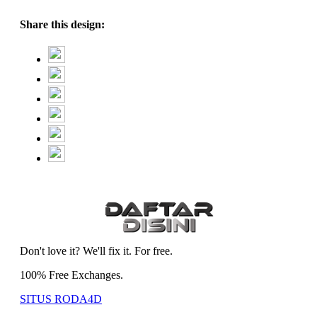
Share this design:
Don't love it? We'll fix it. For free.
100% Free Exchanges.
SITUS RODA4D