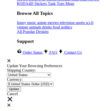
RODA4D
Stickers
Tank Tops
Mugs
Browse All Topics
funny
music
anime
movies
television
sports
sci-fi
vintage
animals
drinks
food
politics
All Popular Designs
Support
Order Status
FAQ
Contact Us
Update Your Browsing Preferences
Shipping Country:
Currency:
Cancel