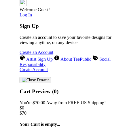
Welcome Guest!
Log In
Sign Up
Create an account to save your favorite designs for
viewing anytime, on any device.
Create an Account
Artist Sign Up
About TeePublic
Social
Responsibility
Create Account
Cart Preview (0)
You're
$70.00
Away from
FREE US Shipping!
$0
$70
Your Cart is empty...