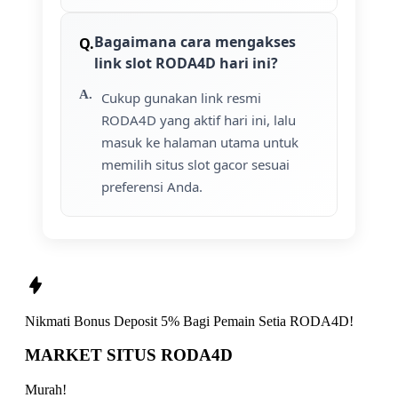
Bagaimana cara mengakses
link slot RODA4D hari ini?
Cukup gunakan link resmi
RODA4D yang aktif hari ini, lalu
masuk ke halaman utama untuk
memilih situs slot gacor sesuai
preferensi Anda.
Nikmati
Bonus Deposit 5%
Bagi Pemain Setia
RODA4D!
MARKET SITUS RODA4D
Murah!