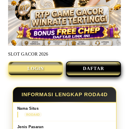
SLOT GACOR 2026
LOGIN
DAFTAR
INFORMASI LENGKAP RODA4D
Nama Situs
RODA4D
Jenis Pasaran