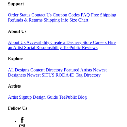
Support
Order Status
Contact Us
Coupon Codes
FAQ
Free Shipping
Refunds & Returns
Shipping Info
Size Chart
About Us
About Us
Accessibility
Create a Dashery Store
Careers
Hire
an Artist
Social Responsibility
TeePublic Reviews
Explore
All Designs
Content Directory
Featured Artists
Newest
Designers
Newest SITUS RODA4D
Tag Directory
Artists
Artist Signup
Design Guide
TeePublic Blog
Follow Us