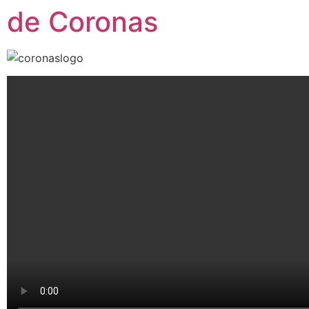
de Coronas
Ga
naar
de
inhoud